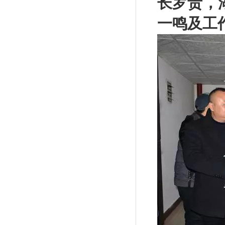
长罗贵，
一鸣及工